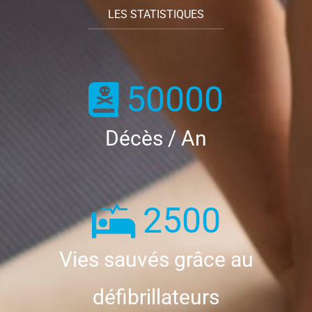
LES STATISTIQUES
50000
Décès / An
2500
Vies sauvés grâce au
défibrillateurs